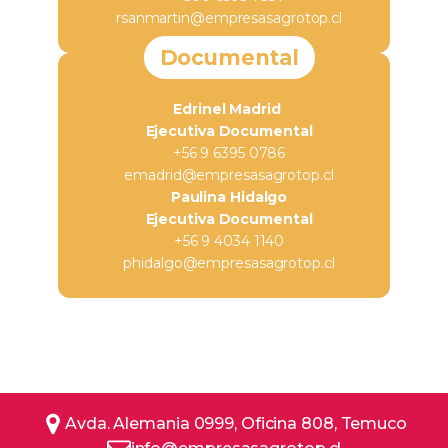
rsanmartin@empresasagrotop.cl
Documental
Edrinel Madrid
Ejecutiva Documental
+56 9 6395 0786
emadrid@empresasagrotop.cl
Paulina Hidalgo
Ejecutiva Documental
+56 9 4034 1140
phidalgo@empresasagrotop.cl
Avda. Alemania 0999, Oficina 808, Temuco