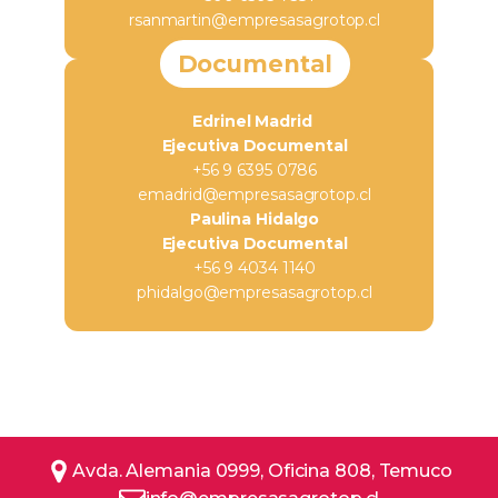
rsanmartin@empresasagrotop.cl
Documental
Edrinel Madrid
Ejecutiva Documental
+56 9 6395 0786
emadrid@empresasagrotop.cl
Paulina Hidalgo
Ejecutiva Documental
+56 9 4034 1140
phidalgo@empresasagrotop.cl
Avda. Alemania 0999, Oficina 808, Temuco