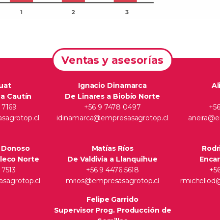
Ventas y asesorías
uat
Ignacio Dinamarca
Al
 a Cautín
De Linares a Biobío Norte
 7169
+56 9 7478 0497
+56
agrotop.cl
idinamarca@empresasagrotop.cl
aneira@e
o Donoso
Matías Ríos
Rodr
leco Norte
De Valdivia a Llanquihue
Enca
 7513
+56 9 4476 5618
+56
sagrotop.cl
mrios@empresasagrotop.cl
rmichellod
Felipe Garrido
Supervisor Prog. Producción de