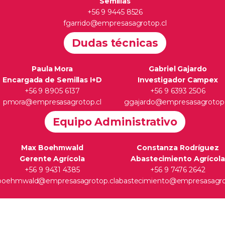
Semillas
+56 9 9445 8526
fgarrido@empresasagrotop.cl
Dudas técnicas
Paula Mora
Gabriel Gajardo
Encargada de Semillas I+D
Investigador Campex
+56 9 8905 6137
+56 9 6393 2506
pmora@empresasagrotop.cl
ggajardo@empresasagrotop.
Equipo Administrativo
Max Boehmwald
Constanza Rodríguez
Gerente Agrícola
Abastecimiento Agrícola
+56 9 9431 4385
+56 9 7476 2642
oehmwald@empresasagrotop.cl
abastecimiento@empresasagro