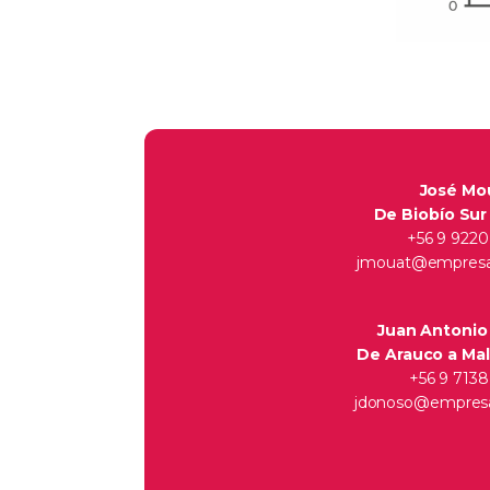
José Mo
De Biobío Sur
+56 9 9220
jmouat@empresas
Juan Antoni
De Arauco a Mal
+56 9 7138
jdonoso@empresa