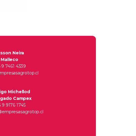
isson Neira
Malleco
 9 7461 4339
mpresasagrotop.cl
igo Michellod
rgado Campex
 9 9176 1745
@empresasagrotop.cl