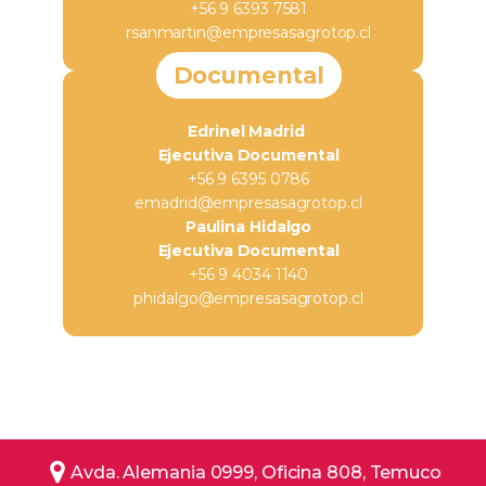
+56 9 6393 7581
rsanmartin@empresasagrotop.cl
Documental
Edrinel Madrid
Ejecutiva Documental
+56 9 6395 0786
emadrid@empresasagrotop.cl
Paulina Hidalgo
Ejecutiva Documental
+56 9 4034 1140
phidalgo@empresasagrotop.cl
Avda. Alemania 0999, Oficina 808, Temuco